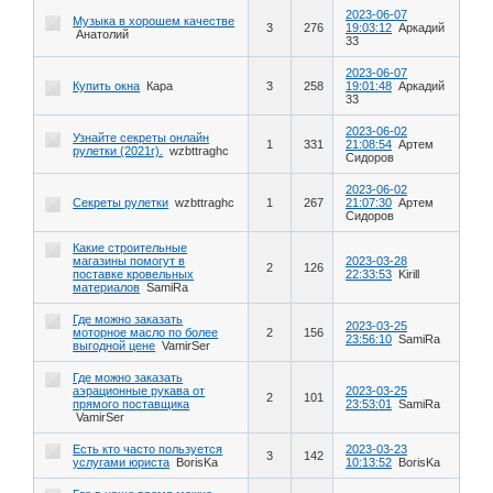
2023-06-07
Музыка в хорошем качестве
3
276
19:03:12
Аркадий
Анатолий
33
2023-06-07
Купить окна
Кара
3
258
19:01:48
Аркадий
33
2023-06-02
Узнайте секреты онлайн
1
331
21:08:54
Артем
рулетки (2021г).
wzbttraghc
Сидоров
2023-06-02
Секреты рулетки
wzbttraghc
1
267
21:07:30
Артем
Сидоров
Какие строительные
магазины помогут в
2023-03-28
2
126
поставке кровельных
22:33:53
Kirill
материалов
SamiRa
Где можно заказать
2023-03-25
моторное масло по более
2
156
23:56:10
SamiRa
выгодной цене
VamirSer
Где можно заказать
аэрационные рукава от
2023-03-25
2
101
прямого поставщика
23:53:01
SamiRa
VamirSer
Есть кто часто пользуется
2023-03-23
3
142
услугами юриста
BorisKa
10:13:52
BorisKa