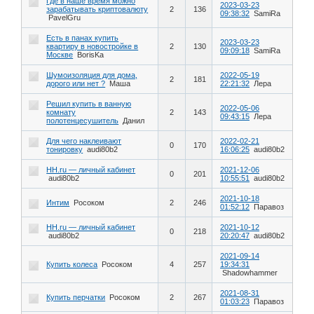
Где в наше время можно
2023-03-23
зарабатывать криптовалюту
2
136
09:38:32
SamiRa
PavelGru
Есть в панах купить
2023-03-23
квартиру в новостройке в
2
130
09:09:18
SamiRa
Москве
BorisKa
Шумоизоляция для дома,
2022-05-19
2
181
дорого или нет ?
Маша
22:21:32
Лера
Решил купить в ванную
2022-05-06
комнату
2
143
09:43:15
Лера
полотенцесушитель
Данил
Для чего наклеивают
2022-02-21
0
170
тонировку
audi80b2
16:06:25
audi80b2
HH.ru — личный кабинет
2021-12-06
0
201
audi80b2
10:55:51
audi80b2
2021-10-18
Интим
Росоком
2
246
01:52:12
Паравоз
HH.ru — личный кабинет
2021-10-12
0
218
audi80b2
20:20:47
audi80b2
2021-09-14
Купить колеса
Росоком
4
257
19:34:31
Shadowhammer
2021-08-31
Купить перчатки
Росоком
2
267
01:03:23
Паравоз