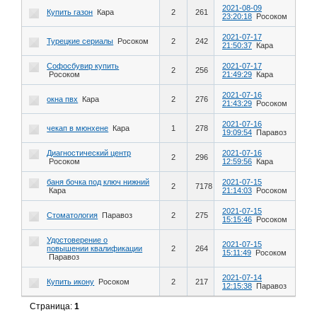
2021-08-09
Купить газон
Кара
2
261
23:20:18
Росоком
2021-07-17
Турецкие сериалы
Росоком
2
242
21:50:37
Кара
Софосбувир купить
2021-07-17
2
256
Росоком
21:49:29
Кара
2021-07-16
окна пвх
Кара
2
276
21:43:29
Росоком
2021-07-16
чекап в мюнхене
Кара
1
278
19:09:54
Паравоз
Диагностический центр
2021-07-16
2
296
Росоком
12:59:56
Кара
баня бочка под ключ нижний
2021-07-15
2
7178
Кара
21:14:03
Росоком
2021-07-15
Стоматология
Паравоз
2
275
15:15:46
Росоком
Удостоверение о
2021-07-15
повышении квалификации
2
264
15:11:49
Росоком
Паравоз
2021-07-14
Купить икону
Росоком
2
217
12:15:38
Паравоз
Страница:
1