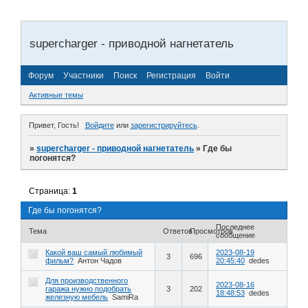
supercharger - приводной нагнетатель
Форум
Участники
Поиск
Регистрация
Войти
Активные темы
Привет, Гость!
Войдите
или
зарегистрируйтесь
.
»
supercharger - приводной нагнетатель
»
Где бы
погонятся?
Страница:
1
Где бы погонятся?
Последнее
Тема
Ответов
Просмотров
сообщение
Какой ваш самый любимый
2023-08-19
3
696
фильм?
Антон Чадов
20:45:40
dedes
Для производственного
2023-08-16
гаража нужно подобрать
3
202
18:48:53
dedes
железную мебель
SamiRa