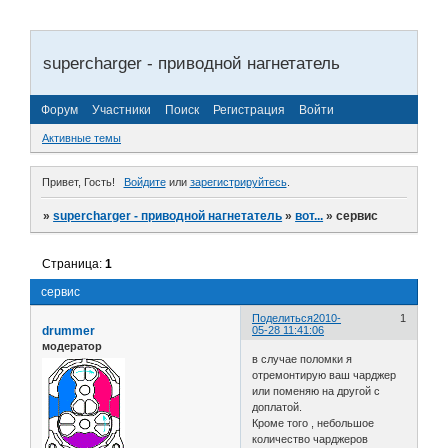
supercharger - приводной нагнетатель
Форум
Участники
Поиск
Регистрация
Войти
Активные темы
Привет, Гость!
Войдите
или
зарегистрируйтесь
.
»
supercharger - приводной нагнетатель
»
вот...
»
сервис
Страница:
1
сервис
Поделиться
2010-
1
drummer
05-28 11:41:06
модератор
в случае поломки я
отремонтирую ваш чарджер
или поменяю на другой с
доплатой.
Кроме того , небольшое
количество чарджеров