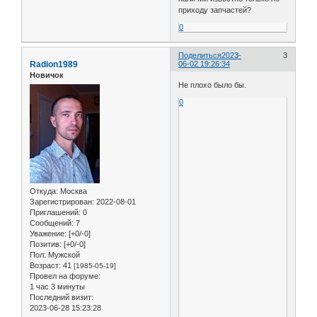
приходу запчастей?
0
Поделиться
2023-
3
Radion1989
06-02 19:26:34
Новичок
Не плохо было бы.
0
Откуда:
Москва
Зарегистрирован
: 2022-08-01
Приглашений:
0
Сообщений:
7
Уважение:
[+0/-0]
Позитив:
[+0/-0]
Пол:
Мужской
Возраст:
41
[1985-05-19]
Провел на форуме:
1 час 3 минуты
Последний визит:
2023-06-28 15:23:28