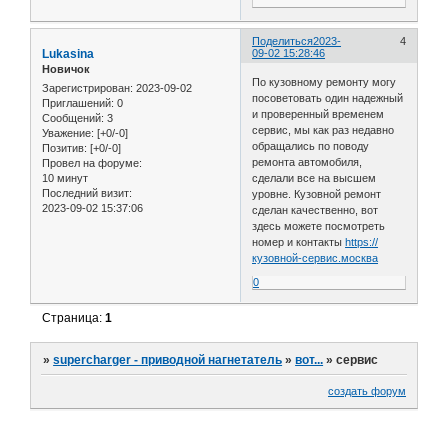
Поделиться
2023-
4
Lukasina
09-02 15:28:46
Новичок
По кузовному ремонту могу
Зарегистрирован
: 2023-09-02
посоветовать один надежный
Приглашений:
0
и проверенный временем
Сообщений:
3
сервис, мы как раз недавно
Уважение:
[+0/-0]
обращались по поводу
Позитив:
[+0/-0]
ремонта автомобиля,
Провел на форуме:
10 минут
сделали все на высшем
Последний визит:
уровне. Кузовной ремонт
2023-09-02 15:37:06
сделан качественно, вот
здесь можете посмотреть
номер и контакты
https://
кузовной-сервис.москва
0
Страница:
1
»
supercharger - приводной нагнетатель
»
вот...
»
сервис
создать форум