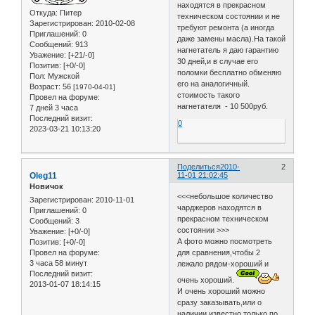
находятся в прекрасном
Откуда:
Питер
техническом состоянии и не
Зарегистрирован
: 2010-02-08
требуют ремонта (а иногда
Приглашений:
0
даже замены масла).На такой
Сообщений:
913
нагнетатель я даю гарантию
Уважение:
[+21/-0]
30 дней,и в случае его
Позитив:
[+0/-0]
поломки бесплатно обменяю
Пол:
Мужской
его на аналогичный.
Возраст:
56
[1970-04-01]
стоимость такого
Провел на форуме:
нагнетателя - 10 500руб.
7 дней 3 часа
Последний визит:
0
2023-03-21 10:13:20
Поделиться
2010-
2
Oleg11
11-01 21:02:45
Новичок
<<<небольшое количество
Зарегистрирован
: 2010-11-01
чарджеров находятся в
Приглашений:
0
прекрасном техническом
Сообщений:
3
состоянии >>>
Уважение:
[+0/-0]
А фото можно посмотреть
Позитив:
[+0/-0]
для сравнения,чтобы 2
Провел на форуме:
3 часа 58 минут
лежало рядом-хороший и
Последний визит:
очень хороший.
2013-01-07 18:14:15
И очень хороший можно
сразу заказывать,или о
наличии известно только по