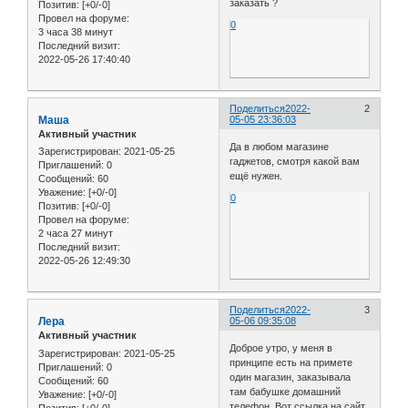
заказать ?
Позитив:
[+0/-0]
Провел на форуме:
0
3 часа 38 минут
Последний визит:
2022-05-26 17:40:40
Поделиться
2022-
2
Маша
05-05 23:36:03
Активный участник
Да в любом магазине
Зарегистрирован
: 2021-05-25
гаджетов, смотря какой вам
Приглашений:
0
ещё нужен.
Сообщений:
60
Уважение:
[+0/-0]
0
Позитив:
[+0/-0]
Провел на форуме:
2 часа 27 минут
Последний визит:
2022-05-26 12:49:30
Поделиться
2022-
3
Лера
05-06 09:35:08
Активный участник
Доброе утро, у меня в
Зарегистрирован
: 2021-05-25
принципе есть на примете
Приглашений:
0
один магазин, заказывала
Сообщений:
60
там бабушке домашний
Уважение:
[+0/-0]
телефон. Вот ссылка на сайт
Позитив:
[+0/-0]