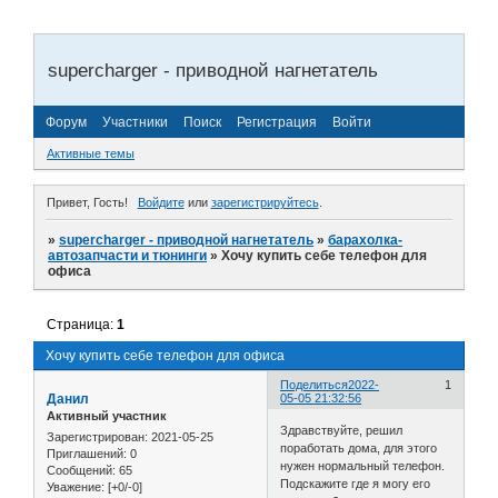
supercharger - приводной нагнетатель
Форум
Участники
Поиск
Регистрация
Войти
Активные темы
Привет, Гость!
Войдите
или
зарегистрируйтесь
.
»
supercharger - приводной нагнетатель
»
барахолка-
автозапчасти и тюнинги
»
Хочу купить себе телефон для
офиса
Страница:
1
Хочу купить себе телефон для офиса
Поделиться
2022-
1
Данил
05-05 21:32:56
Активный участник
Здравствуйте, решил
Зарегистрирован
: 2021-05-25
поработать дома, для этого
Приглашений:
0
нужен нормальный телефон.
Сообщений:
65
Подскажите где я могу его
Уважение:
[+0/-0]