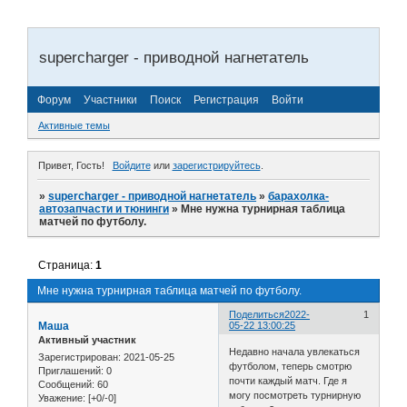
supercharger - приводной нагнетатель
Форум
Участники
Поиск
Регистрация
Войти
Активные темы
Привет, Гость!
Войдите
или
зарегистрируйтесь
.
»
supercharger - приводной нагнетатель
»
барахолка-
автозапчасти и тюнинги
»
Мне нужна турнирная таблица
матчей по футболу.
Страница:
1
Мне нужна турнирная таблица матчей по футболу.
Поделиться
2022-
1
Маша
05-22 13:00:25
Активный участник
Недавно начала увлекаться
Зарегистрирован
: 2021-05-25
футболом, теперь смотрю
Приглашений:
0
почти каждый матч. Где я
Сообщений:
60
могу посмотреть турнирную
Уважение:
[+0/-0]