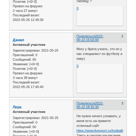
таблицу ?
Позитив:
[+0/-0]
Провел на форуме:
0
2 часа 27 минут
Последний визит:
2022-05-26 12:49:30
Поделиться
2022-
2
Данил
05-22 15:02:00
Активный участник
Могу у брата узнать, это он у
Зарегистрирован
: 2021-05-25
нас специалист по футболу и
Приглашений:
0
пиву)
Сообщений:
65
Уважение:
[+0/-0]
0
Позитив:
[+0/-0]
Провел на форуме:
3 часа 38 минут
Последний визит:
2022-05-26 17:40:40
Поделиться
2022-
3
Лера
05-22 18:32:30
Активный участник
Не нужно ничего узнавать, у
Зарегистрирован
: 2021-05-25
меня есть на примете
Приглашений:
0
отличный сайт
Сообщений:
60
https://www.livesport.ru/football/rfpl/cale
Уважение:
[+0/-0]
Здесь я смотрю расписание
Позитив:
[+0/-0]