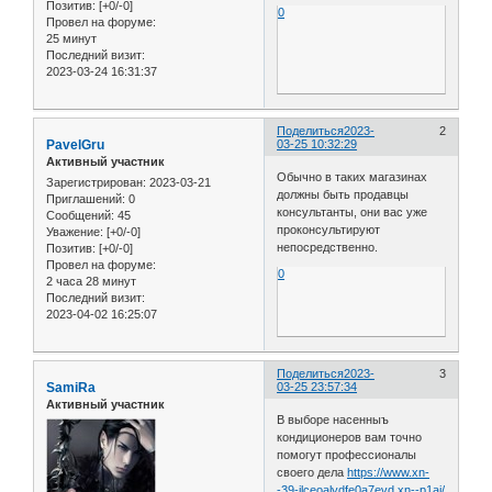
Позитив:
[+0/-0]
0
Провел на форуме:
25 минут
Последний визит:
2023-03-24 16:31:37
Поделиться
2023-
2
PavelGru
03-25 10:32:29
Активный участник
Обычно в таких магазинах
Зарегистрирован
: 2023-03-21
должны быть продавцы
Приглашений:
0
консультанты, они вас уже
Сообщений:
45
проконсультируют
Уважение:
[+0/-0]
непосредственно.
Позитив:
[+0/-0]
Провел на форуме:
0
2 часа 28 минут
Последний визит:
2023-04-02 16:25:07
Поделиться
2023-
3
SamiRa
03-25 23:57:34
Активный участник
В выборе насенныъ
кондиционеров вам точно
помогут профессионалы
своего дела
https://www.xn-
-39-jlceoalydfe0a7evd.xn--p1ai/