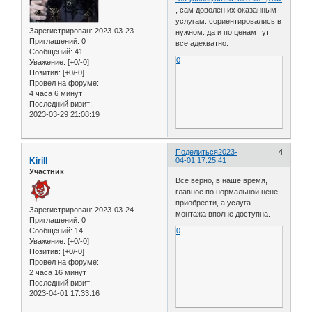
, сам доволен их оказанным
услугам. сориентировались в
Зарегистрирован
: 2023-03-23
нужном. да и по ценам тут
Приглашений:
0
все адекватно.
Сообщений:
41
0
Уважение:
[+0/-0]
Позитив:
[+0/-0]
Провел на форуме:
4 часа 6 минут
Последний визит:
2023-03-29 21:08:19
Поделиться
2023-
4
Kirill
04-01 17:25:41
Участник
Все верно, в наше время,
главное по нормальной цене
приобрести, а услуга
Зарегистрирован
: 2023-03-24
монтажа вполне доступна.
Приглашений:
0
Сообщений:
14
0
Уважение:
[+0/-0]
Позитив:
[+0/-0]
Провел на форуме:
2 часа 16 минут
Последний визит:
2023-04-01 17:33:16