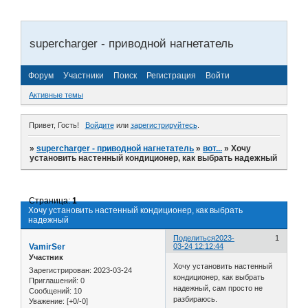
supercharger - приводной нагнетатель
Форум
Участники
Поиск
Регистрация
Войти
Активные темы
Привет, Гость!
Войдите
или
зарегистрируйтесь
.
»
supercharger - приводной нагнетатель
»
вот...
»
Хочу
установить настенный кондиционер, как выбрать надежный
Страница:
1
Хочу установить настенный кондиционер, как выбрать
надежный
Поделиться
2023-
1
VamirSer
03-24 12:12:44
Участник
Хочу установить настенный
Зарегистрирован
: 2023-03-24
кондиционер, как выбрать
Приглашений:
0
надежный, сам просто не
Сообщений:
10
разбираюсь.
Уважение:
[+0/-0]