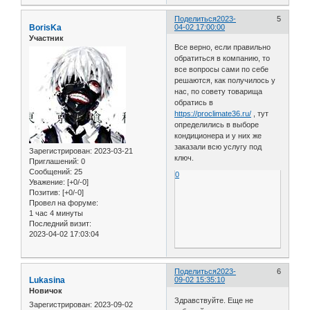
Поделиться
2023-
5
BorisKa
04-02 17:00:00
Участник
Все верно, если правильно
обратиться в компанию, то
все вопросы сами по себе
решаются, как получилось у
нас, по совету товарища
обратись в
https://proclimate36.ru/
, тут
определились в выборе
кондиционера и у них же
заказали всю услугу под
Зарегистрирован
: 2023-03-21
ключ.
Приглашений:
0
Сообщений:
25
0
Уважение:
[+0/-0]
Позитив:
[+0/-0]
Провел на форуме:
1 час 4 минуты
Последний визит:
2023-04-02 17:03:04
Поделиться
2023-
6
Lukasina
09-02 15:35:10
Новичок
Здравствуйте. Еще не
Зарегистрирован
: 2023-09-02