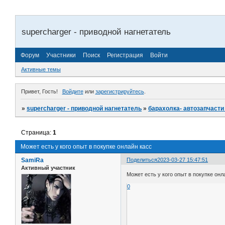
supercharger - приводной нагнетатель
Форум
Участники
Поиск
Регистрация
Войти
Активные темы
Привет, Гость!
Войдите
или
зарегистрируйтесь
.
»
supercharger - приводной нагнетатель
»
барахолка- автозапчасти
Страница:
1
Может есть у кого опыт в покупке онлайн касс
SamiRa
Поделиться
2023-03-27 15:47:51
Активный участник
Может есть у кого опыт в покупке онл
0