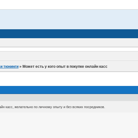
 и тюнинги
»
Может есть у кого опыт в покупке онлайн касс
айн касс, желательно по личному опыту и без всяких посредников.