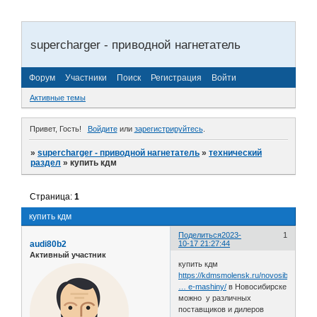
supercharger - приводной нагнетатель
Форум
Участники
Поиск
Регистрация
Войти
Активные темы
Привет, Гость!
Войдите
или
зарегистрируйтесь
.
»
supercharger - приводной нагнетатель
»
технический
раздел
»
купить кдм
Страница:
1
купить кдм
Поделиться
2023-
1
audi80b2
10-17 21:27:44
Активный участник
купить кдм
https://kdmsmolensk.ru/novosibirsk/ko
… e-mashiny/
в Новосибирске
можно у различных
поставщиков и дилеров