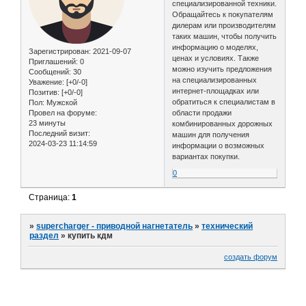
специализированной техники.
Обращайтесь к покупателям
дилерам или производителям
таких машин, чтобы получить
информацию о моделях,
Зарегистрирован
: 2021-09-07
ценах и условиях. Также
Приглашений:
0
можно изучить предложения
Сообщений:
30
на специализированных
Уважение:
[+0/-0]
интернет-площадках или
Позитив:
[+0/-0]
обратиться к специалистам в
Пол:
Мужской
Провел на форуме:
области продажи
23 минуты
комбинированных дорожных
Последний визит:
машин для получения
2024-03-23 11:14:59
информации о возможных
вариантах покупки.
0
Страница:
1
»
supercharger - приводной нагнетатель
»
технический
раздел
»
купить кдм
создать форум