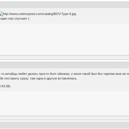
один хер спускает (
а то китайцы любят делать просто болт обманку. у меня такой был без тарелки мне ее п
обе поставить сразу. там одна в другую вставлялась.
:43:38)