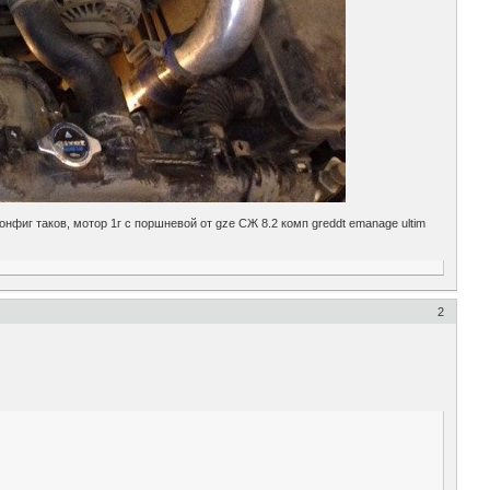
онфиг таков, мотор 1г с поршневой от gze СЖ 8.2 комп greddt emanage ultim
2