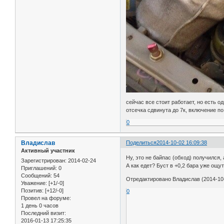
сейчас все стоит работает, но есть о
отсечка сдвинута до 7к, включение по
0
Bладислав
Поделиться
2014-10-02 16:09:38
Активный участник
Ну, это не байпас (обход) получился,
Зарегистрирован
: 2014-02-24
А как едет? Буст в +0,2 бара уже ощу
Приглашений:
0
Сообщений:
54
Отредактировано Bладислав (2014-10-
Уважение:
[+1/-0]
Позитив:
[+12/-0]
0
Провел на форуме:
1 день 0 часов
Последний визит:
2016-01-13 17:25:35