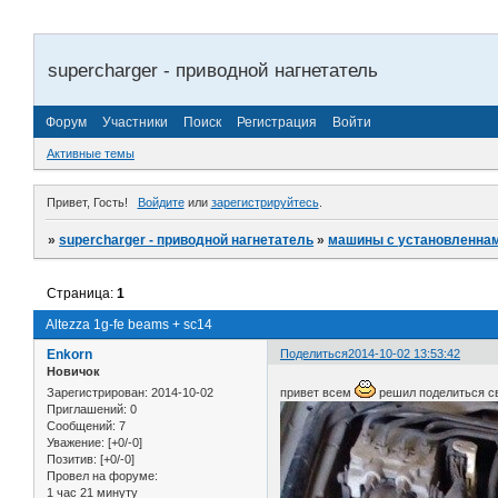
supercharger - приводной нагнетатель
Форум
Участники
Поиск
Регистрация
Войти
Активные темы
Привет, Гость!
Войдите
или
зарегистрируйтесь
.
»
supercharger - приводной нагнетатель
»
машины с установленнам
Страница:
1
Altezza 1g-fe beams + sc14
Enkorn
Поделиться
2014-10-02 13:53:42
Новичок
Зарегистрирован
: 2014-10-02
привет всем
решил поделиться св
Приглашений:
0
Сообщений:
7
Уважение:
[+0/-0]
Позитив:
[+0/-0]
Провел на форуме:
1 час 21 минуту