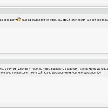
од сброс идет
да я бы сказал приход очень заметный, едет боком на 2 рой без проб
лку с болтом на пружину. пружину потом подобрать с запасом и уже на месте до конца 
или ебее полная копия такого байпаса 50 долларов стоит. оригинал долларов 300 ))