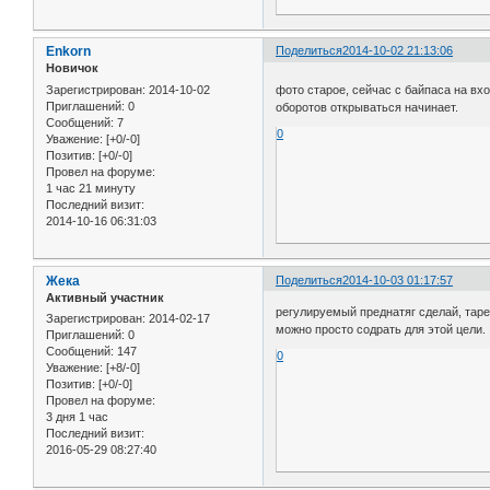
Enkorn
Поделиться
2014-10-02 21:13:06
Новичок
Зарегистрирован
: 2014-10-02
фото старое, сейчас с байпаса на вх
Приглашений:
0
оборотов открываться начинает.
Сообщений:
7
0
Уважение:
[+0/-0]
Позитив:
[+0/-0]
Провел на форуме:
1 час 21 минуту
Последний визит:
2014-10-16 06:31:03
Жека
Поделиться
2014-10-03 01:17:57
Активный участник
регулируемый преднатяг сделай, таре
Зарегистрирован
: 2014-02-17
можно просто содрать для этой цели. 
Приглашений:
0
Сообщений:
147
0
Уважение:
[+8/-0]
Позитив:
[+0/-0]
Провел на форуме:
3 дня 1 час
Последний визит:
2016-05-29 08:27:40