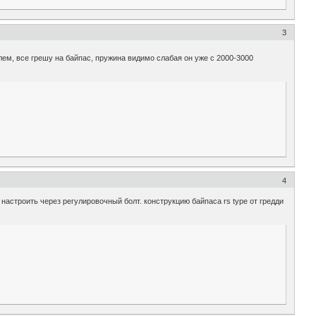
3
лем, все грешу на байпас, пружина видимо слабая он уже с 2000-3000
4
настроить через регулировочный болт. конструкцию байпаса rs type от гредди