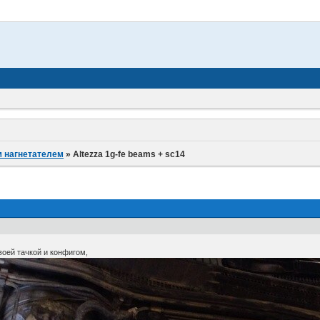
 нагнетателем
»
Altezza 1g-fe beams + sc14
оей тачкой и конфигом,