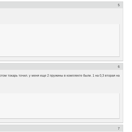
5
6
отом токарь точил. у меня еще 2 пружины в комплекте были. 1 на 0,3 вторая на
7