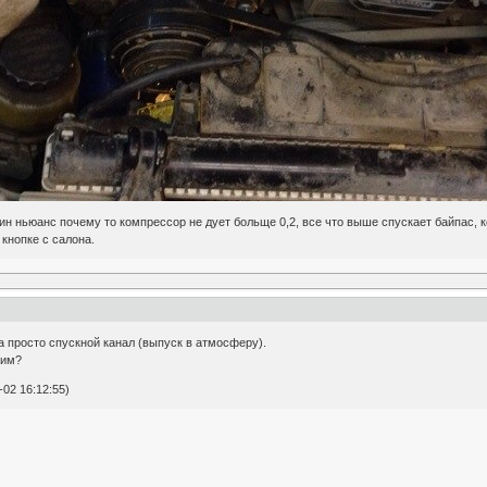
дин ньюанс почему то компрессор не дует больще 0,2, все что выше спускает байпас, к
 кнопке с салона.
 а просто спускной канал (выпуск в атмосферу).
тим?
02 16:12:55)