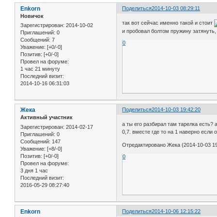
Enkorn
Поделиться
2014-10-03 08:29:11
Новичок
так вот сейчас именно такой и стоит
Зарегистрирован
: 2014-10-02
и пробовал болтом пружину затянуть, 
Приглашений:
0
Сообщений:
7
0
Уважение:
[+0/-0]
Позитив:
[+0/-0]
Провел на форуме:
1 час 21 минуту
Последний визит:
2014-10-16 06:31:03
Жека
Поделиться
2014-10-03 19:42:20
Активный участник
а ты его разбирал там тарелка есть? 
Зарегистрирован
: 2014-02-17
0,7. вместе где то на 1 наверно если 
Приглашений:
0
Сообщений:
147
Отредактировано Жека (2014-10-03 19
Уважение:
[+8/-0]
Позитив:
[+0/-0]
0
Провел на форуме:
3 дня 1 час
Последний визит:
2016-05-29 08:27:40
Enkorn
Поделиться
2014-10-06 12:15:22