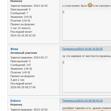
Новичок
Зарегистрирован
: 2014-10-02
к стати может быть
я не смотрел 
Приглашений:
0
0
Сообщений:
7
Уважение:
[+0/-0]
Позитив:
[+0/-0]
Провел на форуме:
1 час 21 минуту
Последний визит:
2014-10-16 06:31:03
Жека
Поделиться
2014-10-06 16:56:35
Активный участник
ну это наверно от жесткости пружины
Зарегистрирован
: 2014-02-17
Приглашений:
0
0
Сообщений:
147
Уважение:
[+8/-0]
Позитив:
[+0/-0]
Провел на форуме:
3 дня 1 час
Последний визит:
2016-05-29 08:27:40
Enkorn
Поделиться
2014-10-08 08:43:16
Новичок
разобрал тарелка есть. думаю поменя
Зарегистрирован
: 2014-10-02